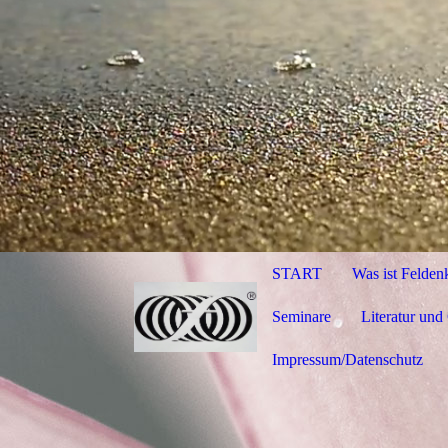
START
Was ist Felden
Seminare
Literatur und
Impressum/Datenschutz