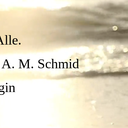
AIS®
Alle.
Schmid
gin