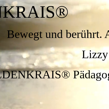
DENKR
Bewegt und berührt. 
y A. M. 
LDENKRAIS® Pädago