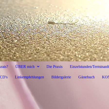
krais?
ÜBER mich
Die Praxis
Einzelstunden/Terminanf
 CD's
Linkempfehlungen
Bildergalerie
Gästebuch
KO