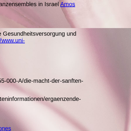
nzensembles in Israel
Amos
tive Gesundheitsversorgung und
//www.uni-
055-000-A/die-macht-der-sanften-
nteninformationen/ergaenzende-
Jones