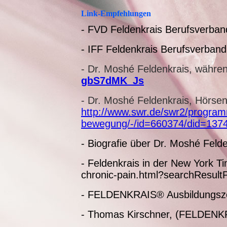
Link-Empfehlungen
- FVD Feldenkrais Berufsverba
- IFF Feldenkrais Berufsverband,
- Dr. Moshé Feldenkrais, währen
gbS7dMK_Js
-
Dr. Moshé Feldenkrais,
Hörse
http://www.swr.de/swr2/progra
bewegung/-/id=660374/did=1374
- Biografie über Dr. Moshé Feld
- Feldenkrais in der New York T
chronic-pain.html?searchResult
- FELDENKRAIS® Ausbildungsz
- Thomas Kirschner, (FELDENK