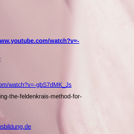
www.youtube.com/watch?v=-
:
.com/watch?v=-gbS7dMK_Js
ing-the-feldenkrais-method-for-
usbildung.de