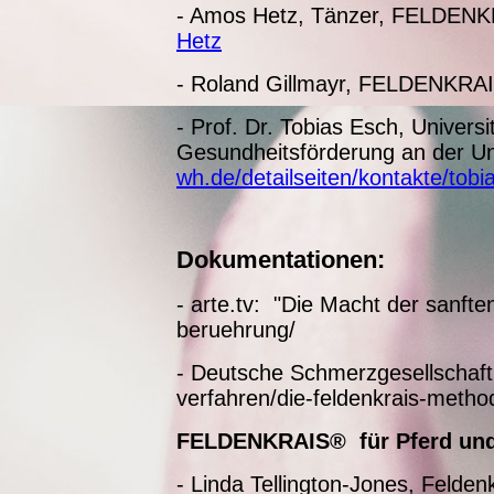
- Amos Hetz, Tänzer, FELDENKR
Hetz
- Roland Gillmayr, FELDENKRAI
- Prof. Dr. Tobias Esch, Univers
Gesundheitsförderung an der U
wh.de/detailseiten/kontakte/tobi
Dokumentationen:
- arte.tv: "Die Macht der sanft
beruehrung/
- Deutsche Schmerzgesellschaft
verfahren/die-feldenkrais-metho
FELDENKRAIS® für Pferd und 
- Linda Tellington-Jones, Felde