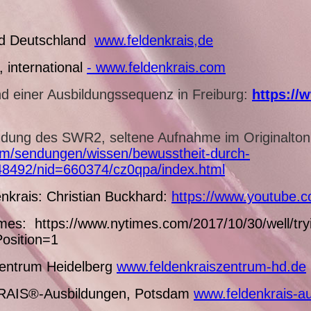
nd Deutschland
www.feldenkrais,de
 international
- www.feldenkrais.com
d einer Ausbildungssequenz in Freiburg:
https://
ndung des SWR2
, seltene Aufnahme im Originalton
mm/sendungen/wissen/bewusstheit-durch-
8492/nid=660374/cz0qpa/index.html
enkrais: Christian Buckhard:
https://www.youtube
imes: https://www.nytimes.com/2017/10/30/well/try
Position=1
entrum Heidelberg
www.feldenkraiszentrum-hd.de
RAIS®-Ausbildungen, Potsdam
www.feldenkrais-a