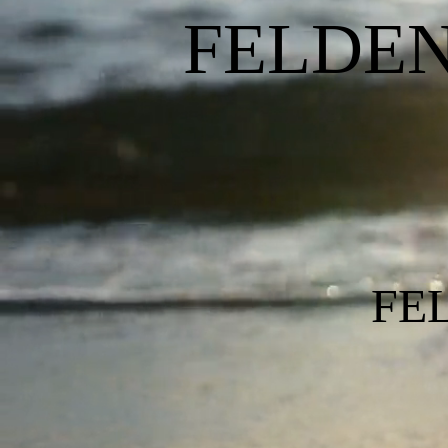
FEL
Lizz
FE