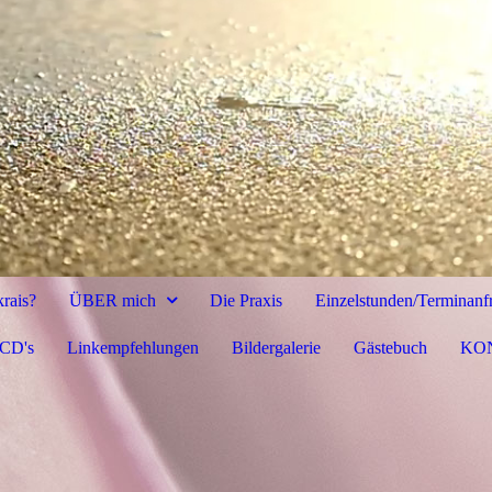
krais?
ÜBER mich
Die Praxis
Einzelstunden/Terminanf
 CD's
Linkempfehlungen
Bildergalerie
Gästebuch
KO