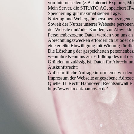
von Internetseiten (z.B. Internet Explorer, Mo
Mein Server, die STRATO AG, speichert IP-A
Speicherung gilt maximal sieben Tage.
Nutzung und Weitergabe personenbezogener 
Soweit der Nutzer unserer Webseite personen
der Website und/oder Kunden, zur Abwicklung
Personenbezogene Daten werden von uns an D
Abrechnungszwecken erforderlich ist oder de
eine erteilte Einwilligung mit Wirkung für die
Die Löschung der gespeicherten personenbezo
wenn ihre Kenntnis zur Erfüllung des mit der
Gründen unzulässig ist. Daten für Abrechnu
Auskunftsrecht:
Auf schriftliche Anfrage informieren wir den
Impressum der Webseite angegebene Adresse 
Quelle: IT Recht Hannover | Rechtsanwalt E
http://www.itrecht-hannover.de/