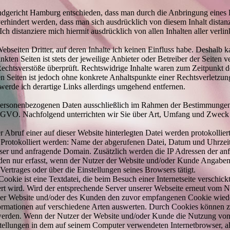
gericht Hamburg entschieden, dass man durch die Anbringung eines Lin
erhindert werden, dass man sich ausdrücklich von diesem Inhalt distanz
 Ich distanziere mich hiermit ausdrücklich von allen Inhalten aller ver
seiten Dritter, auf deren Inhalte ich keinen Einfluss habe. Deshalb ka
kten Seiten ist stets der jeweilige Anbieter oder Betreiber der Seiten 
echtsverstöße überprüft. Rechtswidrige Inhalte waren zum Zeitpunkt de
en Seiten ist jedoch ohne konkrete Anhaltspunkte einer Rechtsverletzun
rde ich derartige Links allerdings umgehend entfernen.
personenbezogenen Daten ausschließlich im Rahmen der Bestimmungen
GVO. Nachfolgend unterrichten wir Sie über Art, Umfang und Zweck
er Abruf einer auf dieser Website hinterlegten Datei werden protokollier
 Protokolliert werden: Name der abgerufenen Datei, Datum und Uhrzei
r und anfragende Domain. Zusätzlich werden die IP Adressen der anfr
n nur erfasst, wenn der Nutzer der Website und/oder Kunde Angaben 
ertrages oder über die Einstellungen seines Browsers tätigt.
ookie ist eine Textdatei, die beim Besuch einer Internetseite verschickt
t wird. Wird der entsprechende Server unserer Webseite erneut vom 
 der Website und/oder des Kunden den zuvor empfangenen Cookie wiede
formationen auf verschiedene Arten auswerten. Durch Cookies können z
rt werden. Wenn der Nutzer der Website und/oder Kunde die Nutzung von
stellungen in dem auf seinem Computer verwendeten Internetbrowser,