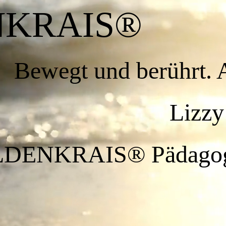
DENKR
Bewegt und berührt. 
y A. M. 
LDENKRAIS® Pädago