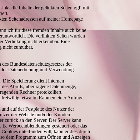
ks die Inhalte der gelinkten Seiten ggf. mit
iert.
linkten Seitenadressen auf meiner Homepage
nn ich für diese fremden Inhalte auch keine
verantwortlich. Die verlinkten Seiten wurden
r Verlinkung nicht erkennbar. Eine
g nicht zumutbar.
 des Bundesdatenschutzgesetzes der
 der Datenerhebung und Verwendung.
t. Die Speicherung dient internen
t des Abrufs, übertragene Datenmenge,
agenden Rechner protokolliert.
freiwillig, etwa im Rahmen einer Anfrage
 und auf der Festplatte des Nutzer der
Nutzer der Website und/oder Kunden
r zurück an den Server. Der Server kann
. B. Werbeeinblendungen gesteuert oder das
 Cookies unterbinden will, kann er dies durch
 also dem Programm zum Öffnen und Anzeigen