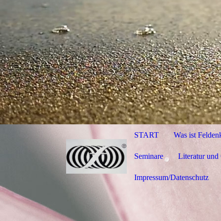
START
Was ist Felden
Seminare
Literatur und
Impressum/Datenschutz