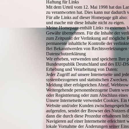
Haftung für Links
Mit dem Urteil vom 12. Mai 1998 hat das Land
zu verantworten hat. Dies kann nur dadurch v
Für alle Links auf dieser Homepage gilt also:
und mache mir diese Inhalte nicht zu eigen.
Meine Homepage enthält Links zu externen Web
Gewähr übernehmen. Für die Inhalte der verlin
zum Zeitpunkt der Verlinkung auf mögliche R
permanente inhaltliche Kontrolle der verlinkt
Bei Bekanntwerden von Rechtsverletzungen we
Datenschutzerklärung
Wir erheben, verwenden und speichern Ihre 
Bundesrepublik Deutschland und des EU-DS
Erhebung und Verarbeitung von Daten:
Jeder Zugriff auf unsere Internetseite und jed
systembezogenen und statistischen Zwecken.
Meldung über erfolgreichen Abruf, Webbrowse
Weitergehende personenbezogene Daten werde
oder Registrierung oder zum Abschluss eines V
Unsere Internetseite verwendet Cookies. Ein C
Website und/oder Kunden zwischengespeicher
aufgerufen, sendet der Browser des Nutzers
dann die durch diese Prozedur erhaltenen In
Navigieren auf einer Internetseite erleichte
lokale Vornahme der Änderungen seiner Ein