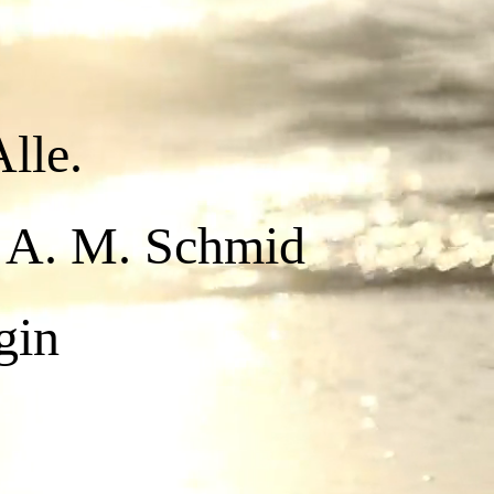
AIS®
Alle.
Schmid
gin