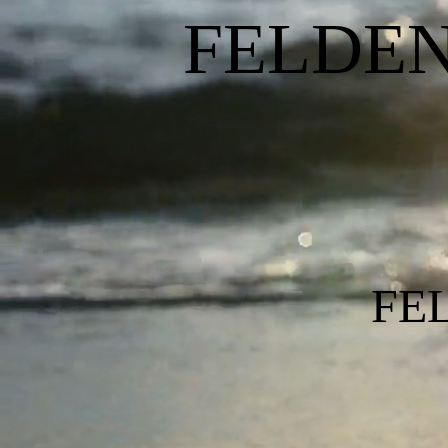
FEL
Lizz
FE