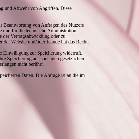
ng und Abwehr von Angriffen. Diese
zur Beantwortung von Anfragen des Nutzers
und für die technische Administration.
e der Vertragsabwicklung oder zu
er der Website und/oder Kunde hat das Recht,
 Einwilligung zur Speicherung widerruft,
hre Speicherung aus sonstigen gesetzlichen
langen nicht berührt.
peicherten Daten. Die Anfrage ist an die im