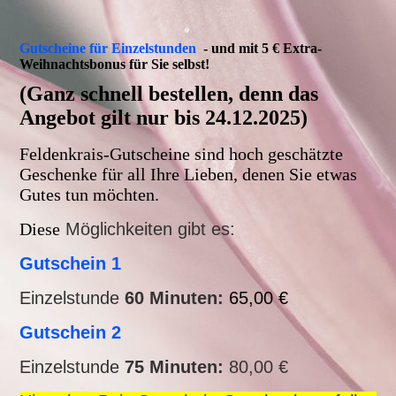
Gutscheine für Einzelstunden
- und mit 5 € Extra-
Weihnachtsbonus für Sie selbst!
(Ganz schnell bestellen, denn das
Angebot gilt nur bis 24.12.2025)
Feldenkrais-Gutscheine sind hoch geschätzte
Geschenke für all Ihre Lieben, denen Sie etwas
Gutes tun möchten.
Diese
Möglichkeiten gibt es:
Gutschein 1
Einzelstunde
60 Minuten:
65,00 €
Gutschein 2
Einzelstunde
75 Minuten:
80,00 €