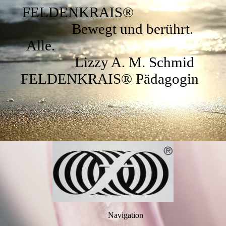
FELDENKRAIS®
Bewegt und berührt.
Alle.
Lizzy A. M. Schmid
FELDENKRAIS® Pädagogin
Navigation